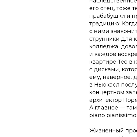
наследственное:
его отец, тоже 
прабабушки и п
традицию! Когда
с ними знакомит
струнники для к
колледжа, довол
и каждое воскре
квартире Тео в 
с дисками, кото
ему, наверное, 
в Ньюкасл посл
концертном зале
архитектор Норм
А главное — та
piano pianissimo.
Жизненный проек