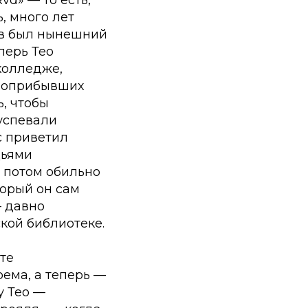
vd» — то есть,
, много лет
ов был нынешний
перь Тео
 колледже,
овоприбывших
ь, чтобы
 успевали
с приветил
дьями
и потом обильно
торый он сам
— давно
кой библиотеке.
ьте
ема, а теперь —
у Тео —