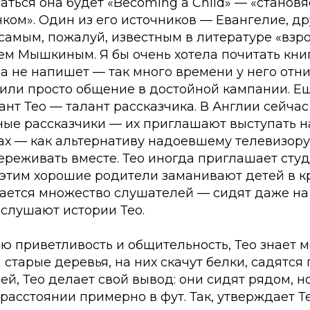
аться она будет «Becoming a Child» — «становя
ком». Один из его источников — Евангелие, д
 самым, пожалуй, известным в литературе «вз
ем Мышкиным. Я бы очень хотела почитать книгу
да не напишет — так много времени у него отн
или просто общение в достойной кампании. Е
нт Тео — талант рассказчика. В Англии сейча
ые рассказчики — их приглашают выступать н
ах — как альтернативу надоевшему телевизору
ереживать вместе. Тео иногда приглашает сту
 (этим хорошие родители заманивают детей в кр
вается множество слушателей — сидят даже на
 слушают истории Тео.
ю приветливость и общительность, Тео знает ме
старые деревья, на них скачут белки, садятся 
й, Тео делает свой вывод: они сидят рядом, н
а расстоянии примерно в фут. Так, утверждает Т