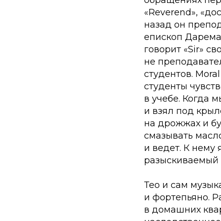
обращениях пере
«Reverend», «до
назад он препо
епископ Дарема,
говорит «Sir» с
не преподавател
студентов.
Moral
студенты чувств
в учебе. Когда 
и взял под крыл
на дрожжах и бу
смазывать масло
и ведет. К нем
разыскиваемый д
Тео и сам музыка
и фортепьяно. Р
в домашних квар