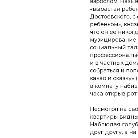
взрослом. Назыв
«вырастая ребен
Достоевского, с
ребенком», княз
что он ее никог
музицирование 
социальный тала
профессиональн
и в частных дом
собраться и поп
какао и сказку»
в комнату наби
часа открыв рот
Несмотря на сво
квартиры видны 
Наблюдая голубе
друг другу, а н