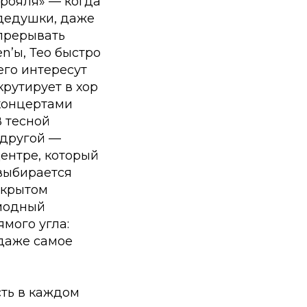
 рояля» — когда
 дедушки, даже
прерывать
n’ы, Тео быстро
его интересут
крутирует в хор
 концертами
В тесной
 другой —
ентре, который
 выбирается
ткрытом
модный
ямого угла:
 даже самое
сть в каждом