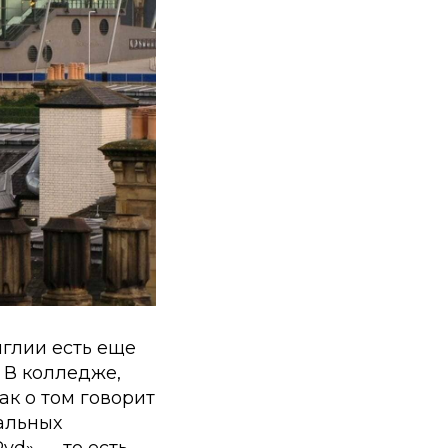
нглии есть еще
. В колледже,
ак о том говорит
иальных