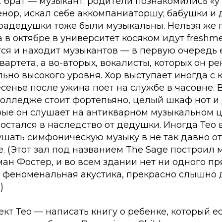
 брат — музыкант; родители познакомились «у
тенор, искал себе аккомпаниаторшу; бабушки и
радедушки тоже были музыкальны. Нельзя же 
 в октябре в университет косяком идут freshme
ся и находит музыкантов — в первую очередь 
вартета, а во-вторых, вокалисты, которых он ре
ьно высокого уровня. Хор выступает иногда с
сенье после ужина поет на службе в часовне. 
колледже стоит фортепьяно, целый шкаф нот и
рые он слушает на антикварном музыкальном ц
достался в наследство от дедушки. Иногда Тео
ушать симфоническую музыку в не так давно о
. (Этот зал под названием
The Sage
построил 
ан Фостер, и во всем здании нет ни одного пр
м феноменальная акустика, прекрасно слышно
)
т Тео — написать книгу о ребенке, который е