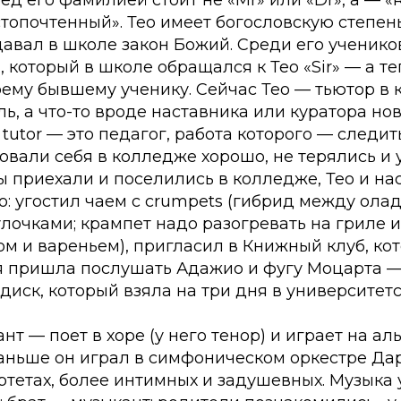
д его фамилией стоит не «Mr» или «Dr», а — «R
стопочтенный». Тео имеет богословскую степень
давал в школе закон Божий. Среди его ученик
 который в школе обращался к Тео «Sir» — а те
воему бывшему ученику. Сейчас Тео — тьютор в
ь, а что-то вроде наставника или куратора н
 tutor
— это педагог, работа которого — следит
овали себя в колледже хорошо, не терялись и
мы приехали и поселились в колледже, Тео и на
о: угостил чаем с crumpets (гибрид между ола
лочками; крампет надо разогревать на гриле 
м и вареньем), пригласил в Книжный клуб, ко
у я пришла послушать Адажио и фугу Моцарта 
иск, который взяла на три дня в университетс
нт — поет в хоре (у него тенор) и играет на ал
аньше он играл в симфоническом оркестре Дар
тетах, более интимных и задушевных. Музыка 