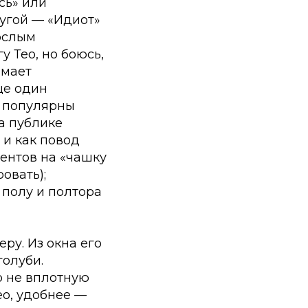
сь» или
ругой — «Идиот»
рослым
 Тео, но боюсь,
имает
ще один
с популярны
а публике
 и как повод
дентов на «чашку
овать);
 полу и полтора
ру. Из окна его
голуби.
о не вплотную
ео, удобнее —