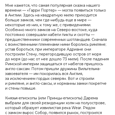
Мне кажется, что самая популярная сказка нашего
времени — «Гарри Портер» — могла появиться только
в Англии. Здесь на квадратную милю приходится
больше замков, чем где-нибудь еще в мире —
некоторые из них, к тому же, с привидениями.
Особенно много замков на Северо-востоке, куда
постоянно совершали набеги пикты и скотты —
предшественники современных шотландцев. Сначала
с воинственными племенами ними боролись римляне;
устав бороться, при императоре Адриане они
построили Стену, перегородившую остров от моря
до моря (до нас от нее дошло 73 мили). После падения
Римской империи защищаться от набегов пришлось
англо-саксам. Потом пришли дружины Вильгельма-
завоевателя — им покорилась вся Англия,
за исключением гордых северян. Вот и строили
и римляне, и англо-саксы, и норманны замки покрепче
и стены повыше.
Князья-епископы (или Принцы-епископы) Дарема
выбрали для своей резиденции холм на полуострове,
который образует извилистая река Wear. Рядом
с замком вырос Собор, появился рынок, построился