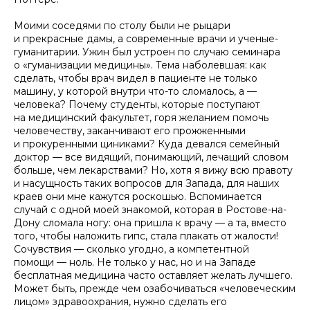
Моими соседями по столу были не рыцари
и прекрасные дамы, а современные врачи и ученые-
гуманитарии. Ужин был устроен по случаю семинара
о «гуманизации медицины». Тема наболевшая: как
сделать, чтобы врач видел в пациенте не только
машину, у которой внутри что-то сломалось, а —
человека? Почему студенты, которые поступают
на медицинский факультет, горя желанием помочь
человечеству, заканчивают его прожженными
и прокуренными циниками? Куда девался семейный
доктор — все видящий, понимающий, лечащий словом
больше, чем лекарствами? Но, хотя я вижу всю правоту
и насущность таких вопросов для Запада, для наших
краев они мне кажутся роскошью. Вспоминается
случай с одной моей знакомой, которая в Ростове-на-
Дону сломала ногу: она пришла к врачу — а та, вместо
того, чтобы наложить гипс, стала плакать от жалости!
Сочувствия — сколько угодно, а компетентной
помощи — ноль. Не только у нас, но и на Западе
бесплатная медицина часто оставляет желать лучшего.
Может быть, прежде чем озабочиваться «человеческим
лицом» здравоохрания, нужно сделать его