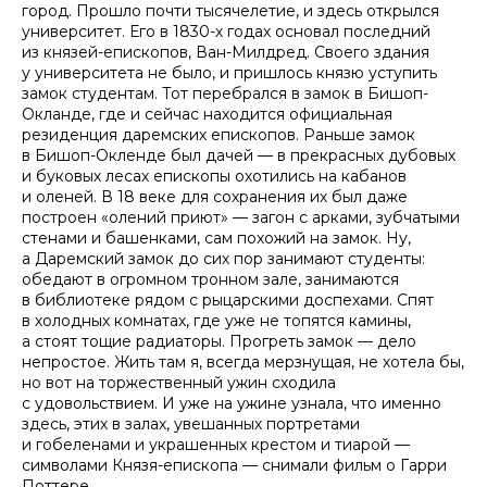
город. Прошло почти тысячелетие, и здесь открылся
университет. Его в 1830-х годах основал последний
из князей-епископов, Ван-Милдред. Своего здания
у университета не было, и пришлось князю уступить
замок студентам. Тот перебрался в замок в Бишоп-
Окланде, где и сейчас находится официальная
резиденция даремских епископов. Раньше замок
в Бишоп-Окленде был дачей — в прекрасных дубовых
и буковых лесах епископы охотились на кабанов
и оленей. В 18 веке для сохранения их был даже
построен «олений приют» — загон с арками, зубчатыми
стенами и башенками, сам похожий на замок. Ну,
а Даремский замок до сих пор занимают студенты:
обедают в огромном тронном зале, занимаются
в библиотеке рядом с рыцарскими доспехами. Спят
в холодных комнатах, где уже не топятся камины,
а стоят тощие радиаторы. Прогреть замок — дело
непростое. Жить там я, всегда мерзнущая, не хотела бы,
но вот на торжественный ужин сходила
с удовольствием. И уже на ужине узнала, что именно
здесь, этих в залах, увешанных портретами
и гобеленами и украшенных крестом и тиарой —
символами Князя-епископа — снимали фильм о Гарри
Поттере.