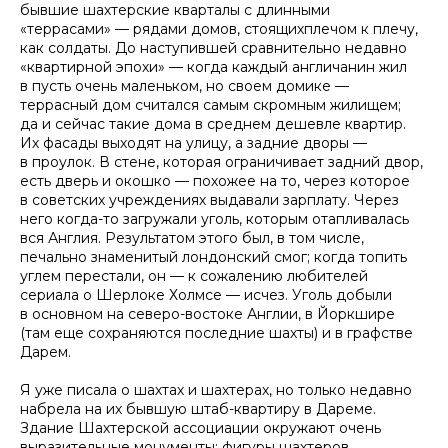
бывшие шахтерские кварталы с длинными
«террасами» — рядами домов, стоящихплечом к плечу,
как солдаты. До наступившей сравнительно недавно
«квартирной эпохи» — когда каждый англичанин жил
в пусть очень маленьком, но своем домике —
террасный дом считался самым скромным жилищем;
да и сейчас такие дома в среднем дешевле квартир.
Их фасады выходят на улицу, а задние дворы —
в проулок. В стене, которая ограничивает задний двор,
есть дверь и окошко — похожее на то, через которое
в советских учреждениях выдавали зарплату. Через
него когда-то загружали уголь, которым отапливалась
вся Англия. Результатом этого был, в том числе,
печально знаменитый лондонский смог; когда топить
углем перестали, он — к сожалению любителей
сериала о Шерлоке Холмсе — исчез. Уголь добыли
в основном на северо-востоке Англии, в Йоркшире
(там еще сохраняются последние шахты) и в графстве
Дарем.
Я уже писала о шахтах и шахтерах, но только недавно
набрела на их бывшую штаб-квартиру в Дареме.
Здание Шахтерской ассоциации окружают очень
выразительные монументы: фигуры шахтеров