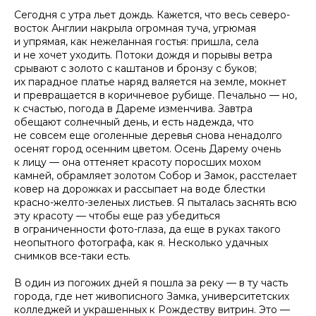
Cегодня с утра льет дождь. Кажется, что весь северо-
восток Англии накрыла огромная туча, угрюмая
и упрямая, как нежеланная гостья: пришла, села
и не хочет уходить. Потоки дождя и порывы ветра
срывают с золото с каштанов и бронзу с буков;
их парадное платье наряд валяется на земле, мокнет
и превращается в коричневое рубище. Печально — но,
к счастью, погода в Дареме изменчива. Завтра
обещают солнечный день, и есть надежда, что
не совсем еще оголенные деревья снова ненадолго
осенят город осенним цветом. Осень Дарему очень
к лицу — она оттеняет красоту поросших мохом
камней, обрамляет золотом Собор и Замок, расстелает
ковер на дорожках и рассыпает на воде блестки
красно-желто-зеленых листьев. Я пыталась заснять всю
эту красоту — чтобы еще раз убедиться
в ограниченности фото-глаза, да еще в руках такого
неопытного фотографа, как я. Несколько удачных
снимков все-таки есть.
В один из погожих дней я пошла за реку — в ту часть
города, где нет живописного Замка, университетских
колледжей и украшенных к Рождеству витрин. Это —