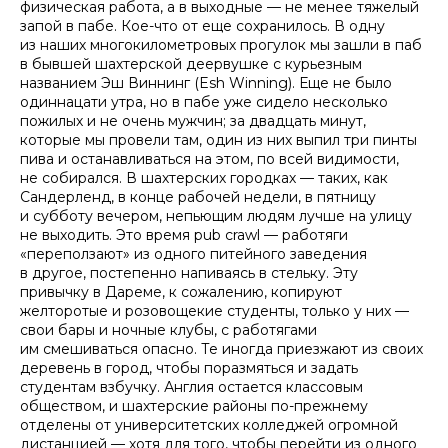
физическая работа, а в выходные — не менее тяжелый
запой в пабе. Кое-что от еще сохранилось. В одну
из наших многокилометровых прогулок мы зашли в паб
в бывшей шахтерской деервушке с курьезным
названием Эш Виннинг (Esh Winning). Еще не было
одиннацати утра, но в пабе уже сидело несколько
пожилых и не очень мужчин; за двадцать минут,
которые мы провели там, один из них выпил три пинты
пива и останавливаться на этом, по всей видимости,
не собирался. В шахтерских городках — таких, как
Сандерленд, в конце рабочей недели, в пятницу
и субботу вечером, непьющим людям лучше на улицу
не выходить. Это время
pub crawl
— работяги
«переползают» из одного питейного заведения
в другое, постепенно напиваясь в стельку. Эту
привычку в Дареме, к сожалению, копируют
желторотые и розовощекие студенты, только у них —
свои бары и ночные клубы, с работягами
им смешиваться опасно. Те иногда приезжают из своих
деревень в город, чтобы поразмяться и задать
студентам взбучку. Англия остается классовым
обществом, и шахтерские районы по-прежнему
отделены от университетских колледжей огромной
дистанцией — хотя для того, чтобы перейти из одного