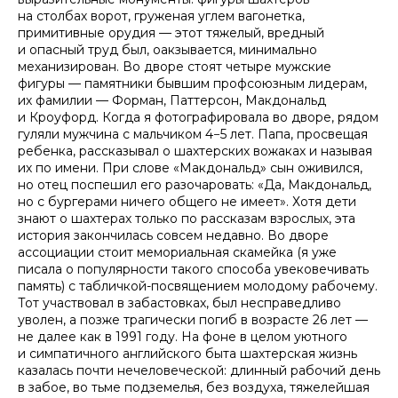
на столбах ворот, груженая углем вагонетка,
примитивные орудия — этот тяжелый, вредный
и опасный труд был, оакзывается, минимально
механизирован. Во дворе стоят четыре мужские
фигуры — памятники бывшим профсоюзным лидерам,
их фамилии — Форман, Паттерсон, Макдональд
и Кроуфорд. Когда я фотографировала во дворе, рядом
гуляли мужчина с мальчиком 4−5 лет. Папа, просвещая
ребенка, рассказывал о шахтерских вожаках и называя
их по имени. При слове «Макдональд» сын оживился,
но отец поспешил его разочаровать: «Да, Макдональд,
но с бургерами ничего общего не имеет». Хотя дети
знают о шахтерах только по рассказам взрослых, эта
история закончилась совсем недавно. Во дворе
ассоциации стоит мемориальная скамейка (я уже
писала о популярности такого способа увековечивать
память) с табличкой-посвящением молодому рабочему.
Тот участвовал в забастовках, был несправедливо
уволен, а позже трагически погиб в возрасте 26 лет —
не далее как в 1991 году. На фоне в целом уютного
и симпатичного английского быта шахтерская жизнь
казалась почти нечеловеческой: длинный рабочий день
в забое, во тьме подземелья, без воздуха, тяжелейшая