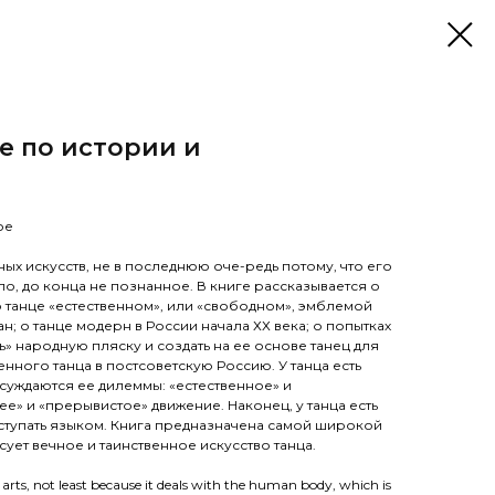
се по истории и
ое
ных искусств, не в последнюю оче-редь потому, что его
о, до конца не познанное. В книге рассказывается о
о танце «естественном», или «свободном», эмблемой
н; о танце модерн в России начала ХХ века; о попытках
ь» народную пляску и создать на ее основе танец для
нного танца в постсоветскую Россию. У танца есть
суждаются ее дилеммы: «естественное» и
чее» и «прерывистое» движение. Наконец, у танца есть
ыступать языком. Книга предназначена самой широкой
сует вечное и таинственное искусство танца.
arts, not least because it deals with the human body, which is