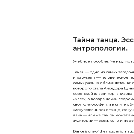
Тайна танца. Эс
антропологии.
Учебное пособие. 1-е изд., нов
Танец — одно из самых загадоч
инструмент — человеческое тел
самых разных обличиях танца: 
которого стала Айседора Дунка
советской власти «организоват
«масс»; о возвращении совреме
своя философия, и в книге об-
«искусственное» в танце, «теку
язык — или же сам он может в
аудитории — всем, кого интере
Dance is one of the most enigmatic 