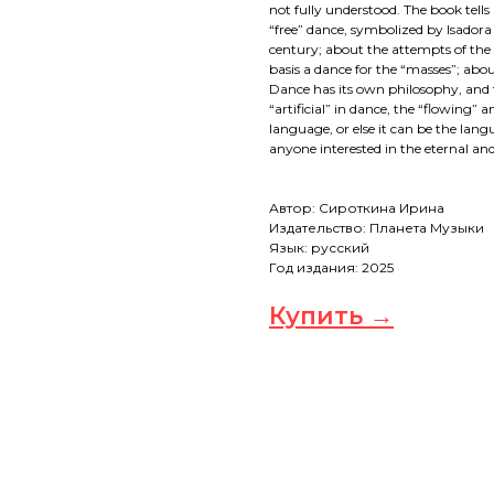
not fully understood. The book tells
“free” dance, symbolized by Isador
century; about the attempts of the S
basis a dance for the “masses”; abo
Dance has its own philosophy, and t
“artificial” in dance, the “flowing”
language, or else it can be the lang
anyone interested in the eternal an
Автор: Сироткина Ирина
Издательство: Планета Музыки
Язык: русский
Год издания: 2025
Купить →