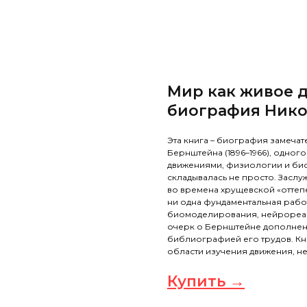
Мир как живое 
биография Нико
Эта книга – биография замеча
Бернштейна (1896–1966), одног
движениями, физиологии и би
складывалась не просто. Заслу
во времена хрущевской «оттеп
ни одна фундаментальная рабо
биомоделирования, нейрореаби
очерк о Бернштейне дополнен
библиографией его трудов. Кни
области изучения движения, н
Купить →