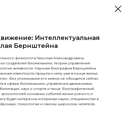
движение: Интеллектуальная
лая Бернштейна
тельного физиолога Николая Александровича
о из создателей биомеханики, теории управления
ологии активности. Научная биография Бернштейна
женная известность пришла к нему уже в конце жизни,
ели». Без упоминания его имени не обходится сейчас
та в сфере биомеханики, управления движениями,
литации, наук о спорте и танце. Биографический
 хронологией основных событий жизни ученого и
га будет интересна историкам науки, специалистам в
ейронаук, психологам и самому широкому читателю.